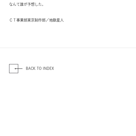
なんて誰が予想した。
ＣＴ事業部東京制作部／地獄星人
BACK TO INDEX