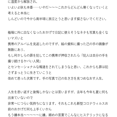
に湿度から解放され、
いよいよ秋も本番……いやだ～～～これからどんどん寒くなっていくと
考えると本当に
しんどいので今から南半球に旅立とうと思います探さないでください。
極端に外に出なくなったおかげで日記に使えそうなネタも写真も全くな
いマズいと
携帯のアルバムを見返したのですが、絵の資料に撮った己の手の画像が
無数にあり、
もし何かしらの罪を犯してこの携帯が押収されたら「犯人は自分の手を
撮り続けるヤバい人間」
とセンセーショナルな報道をされてしまうなと思い、これからも罪は犯
さずまっとうに生きていこうと
改めて思った次第です。手の写真で己の生き方を見つめなおす人生。
人生を思い返すと後悔しかないとは言いますが、去年も今年も夏に何も
出来ていないので
非常～につらい気持ちになります。それもこれも新型コロナウィルスお
前のおかげだ何も上手くいかん
もう嫌本当～～～～～に嫌。締めの言葉でこんなにヒステリックになる