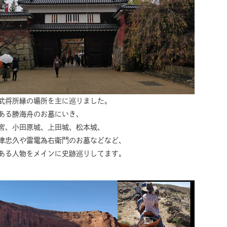
武将所縁の場所を主に巡りました。
ある勝海舟のお墓にいき、
宮、小田原城、上田城、松本城、
津忠久や雷電為右衛門のお墓などなど、
ある人物をメインに史跡巡りしてます。