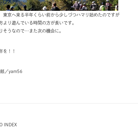
、東京へ来る半年くらい前から少しづつハマり始めたのですが
方より遊んでいる時間の方が長いです。
りそうなので…また次の機会に。
年を！！
部／yam56
O INDEX