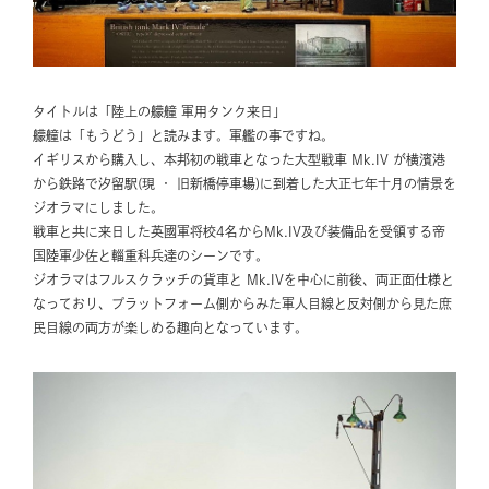
タイトルは「陸上の艨艟 軍用タンク来日」
艨艟は「もうどう」と読みます。軍艦の事ですね。
イギリスから購入し、本邦初の戦車となった大型戦車 Mk.IV が横濱港
から鉄路で汐留駅(現 ・ 旧新橋停車場)に到着した大正七年十月の情景を
ジオラマにしました。
戦車と共に来日した英國軍将校4名からMk.IV及び装備品を受領する帝
国陸軍少佐と輜重科兵達のシーンです。
ジオラマはフルスクラッチの貨車と Mk.IVを中心に前後、両正面仕様と
なっており、プラットフォーム側からみた軍人目線と反対側から見た庶
民目線の両方が楽しめる趣向となっています。