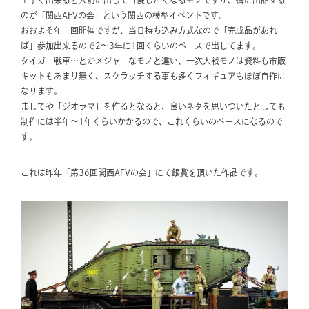
上手く出来ると人前に出して自慢したくなるモノですが、偶に出品する
のが「関西AFVの会」という関西の模型イベントです。
おおよそ年一回開催ですが、当日持ち込み方式なので「完成品があれ
ば」参加出来るので2～3年に1回くらいのペースで出してます。
タイガー戦車…とかメジャーなモノと違い、一次大戦モノは資料も市販
キットもあまり無く、スクラッチする事も多くフィギュアもほぼ自作に
なります。
ましてや「ジオラマ」を作るとなると、良いネタを思いついたとしても
制作には半年〜1年くらいかかるので、これくらいのペースになるので
す。
これは昨年「第36回関西AFVの会」にて銀賞を頂いた作品です。