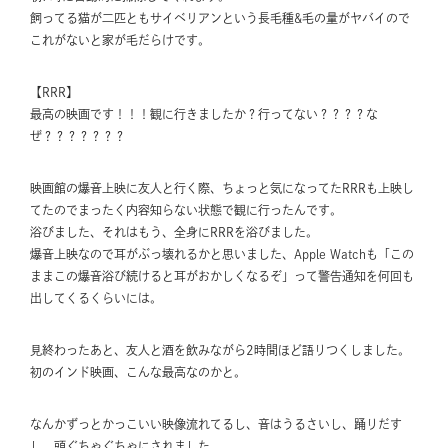
飼ってる猫が二匹ともサイベリアンという長毛種&毛の量がヤバイので
これがないと家が毛だらけです。
【RRR】
最高の映画です！！！観に行きましたか？行ってない？？？？な
ぜ？？？？？？？
映画館の爆音上映に友人と行く際、ちょっと気になってたRRRも上映し
てたのでまったく内容知らない状態で観に行ったんです。
浴びました、それはもう、全身にRRRを浴びました。
爆音上映なので耳がぶっ壊れるかと思いました、Apple Watchも「この
ままこの爆音浴び続けると耳がおかしくなるぞ」って警告通知を何回も
出してくるくらいには。
見終わったあと、友人と酒を飲みながら2時間ほど語りつくしました。
初のインド映画、こんな最高なのかと。
なんかずっとかっこいい映像流れてるし、音はうるさいし、踊りだす
し、頭ぐちゃぐちゃにされました。