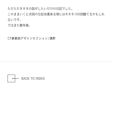
ただただＲＲＲの話がしたいだけの日記でした。
このままいくと次回の日記当番来る頃にはＲＲＲ100回観てるかもしれ
ないです。
ではまた数年後。
CT事業部デザインセクション/溝野
BACK TO INDEX