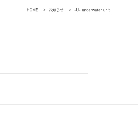
HOME
お知らせ
-U- underwater unit