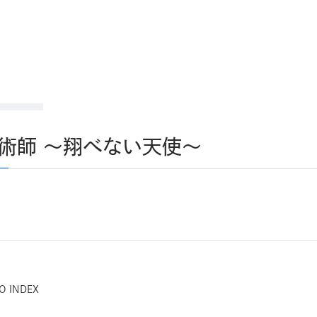
術師 ～翔べない天使～
O INDEX