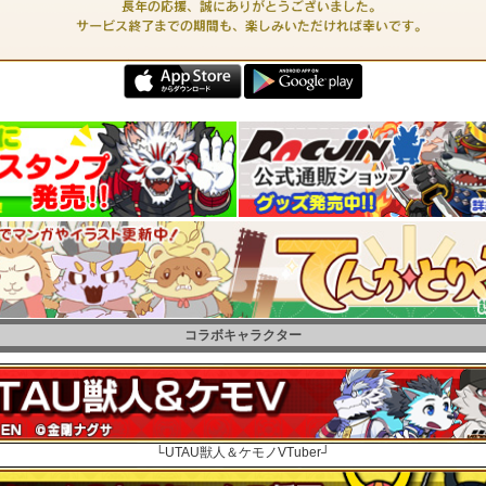
コラボキャラクター
└UTAU獣人＆ケモノVTuber┘