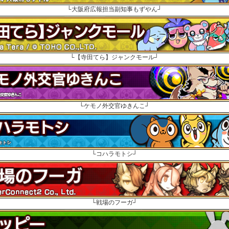
└大阪府広報担当副知事もずやん┘
└【寺田てら】ジャンクモール┘
└ケモノ外交官ゆきんこ┘
└コハラモトシ┘
└戦場のフーガ┘