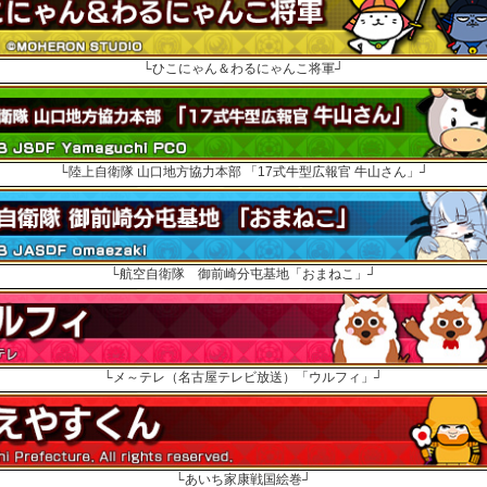
└ひこにゃん＆わるにゃんこ将軍┘
└陸上自衛隊 山口地方協力本部 「17式牛型広報官 牛山さん」┘
└航空自衛隊 御前崎分屯基地「おまねこ」┘
└メ～テレ（名古屋テレビ放送）「ウルフィ」┘
└あいち家康戦国絵巻┘