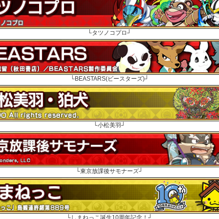
└タツノコプロ┘
└BEASTARS(ビースターズ)┘
└小松美羽┘
└東京放課後サモナーズ┘
└しまねっこ誕生10周年記念！┘