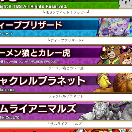
└TBSラヴィット！ラッピー┘
└ディープブリザード┘
└ラーメン狼とカレー虎┘
└シャクレルプラネット┘
└サムライアニマルズ┘