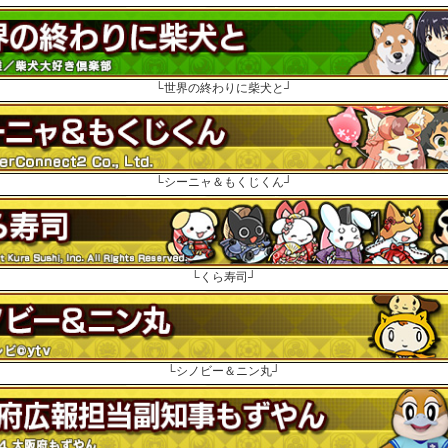
└世界の終わりに柴犬と┘
└シーニャ＆もくじくん┘
└くら寿司┘
└シノビー＆ニン丸┘